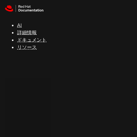
Skip to navigation
Skip to content
サ
ポ
ー
AI
ト
詳細情報
ドキュメント
リソース
コ
ン
ソ
ー
ル
開
発
者
ト
ラ