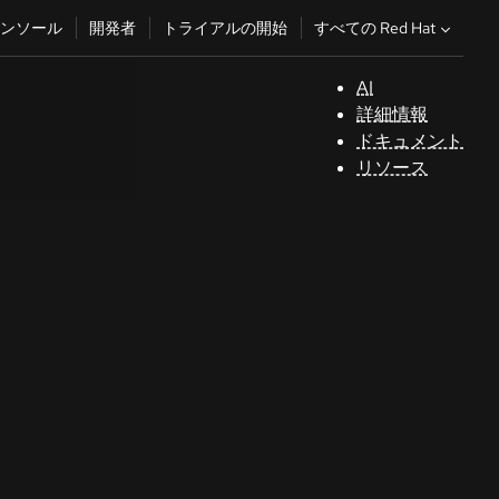
すべての Red Hat
ンソール
開発者
トライアルの開始
AI
サ
詳細情報
ポ
ドキュメント
ー
リソース
ト
コ
ン
ソ
ー
ル
開
発
者