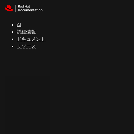
Skip to navigation
Skip to content
サ
ポ
ー
AI
ト
詳細情報
ドキュメント
リソース
コ
ン
ソ
ー
ル
開
発
者
ト
ラ