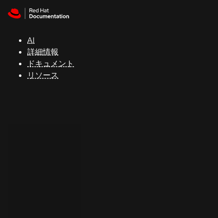
Skip to navigation
Skip to content
サ
ポ
ー
AI
ト
詳細情報
ドキュメント
リソース
コ
ン
ソ
ー
ル
開
発
者
ト
ラ