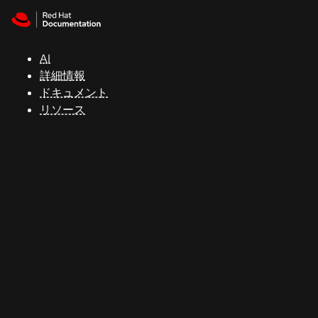
Skip to navigation
Skip to content
サ
ポ
ー
AI
ト
詳細情報
ドキュメント
リソース
コ
ン
ソ
ー
ル
開
発
者
ト
ラ