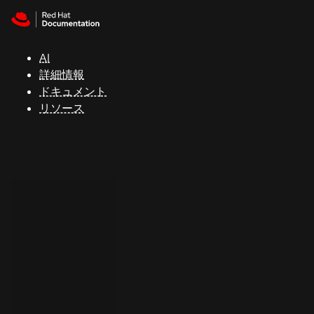
Skip to navigation
Skip to content
サ
ポ
ー
AI
ト
詳細情報
ドキュメント
リソース
コ
ン
ソ
ー
ル
開
発
者
ト
ラ