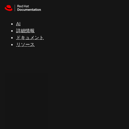
Skip to navigation
Skip to content
サ
ポ
ー
AI
ト
詳細情報
ドキュメント
リソース
コ
ン
ソ
ー
ル
開
発
者
ト
ラ