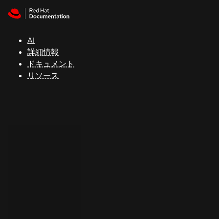
Skip to navigation
Skip to content
サ
ポ
ー
AI
ト
詳細情報
ドキュメント
リソース
コ
ン
ソ
ー
ル
開
発
者
ト
ラ