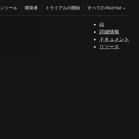
すべての Red Hat
ンソール
開発者
トライアルの開始
AI
サ
詳細情報
ポ
ドキュメント
ー
リソース
ト
コ
ン
ソ
ー
ル
開
発
者