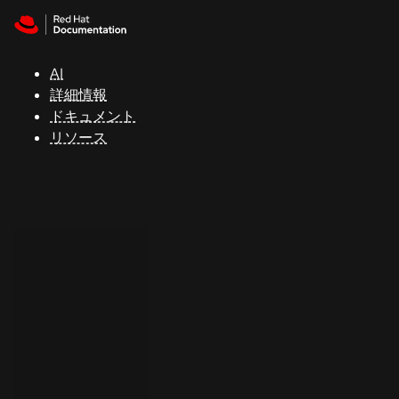
Skip to navigation
Skip to content
サ
ポ
ー
AI
ト
詳細情報
ドキュメント
リソース
コ
ン
ソ
ー
ル
開
発
者
ト
ラ