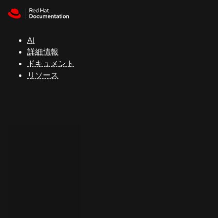
Skip to navigation
Skip to content
サ
ポ
ー
AI
ト
詳細情報
ドキュメント
リソース
コ
ン
ソ
ー
ル
開
発
者
ト
ラ