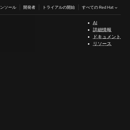
すべての Red Hat
ンソール
開発者
トライアルの開始
AI
サ
詳細情報
ポ
ドキュメント
ー
リソース
ト
コ
ン
ソ
ー
ル
開
発
者