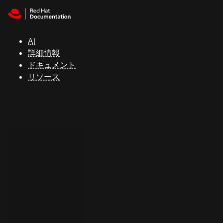
Skip to navigation
Skip to content
サ
ポ
ー
AI
ト
詳細情報
ドキュメント
リソース
コ
ン
ソ
ー
ル
開
発
者
ト
ラ