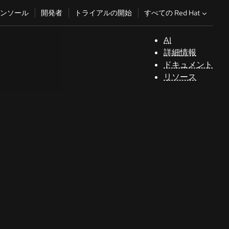
すべての Red Hat
ンソール
開発者
トライアルの開始
AI
サ
詳細情報
ポ
ドキュメント
ー
リソース
ト
コ
ン
ソ
ー
ル
開
発
者