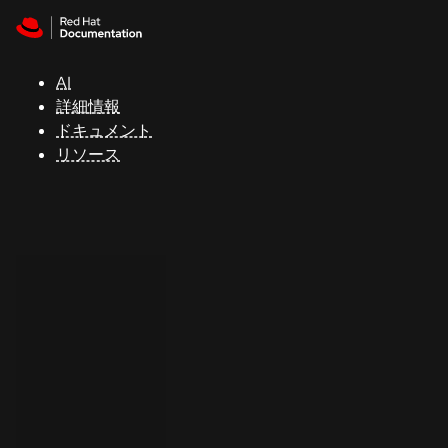
Skip to navigation
Skip to content
サ
ポ
ー
AI
ト
詳細情報
ドキュメント
リソース
コ
ン
ソ
ー
ル
開
発
者
ト
ラ