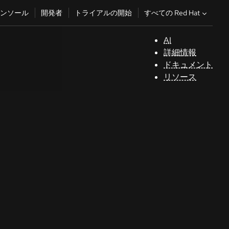
すべての Red Hat
ンソール
開発者
トライアルの開始
AI
サ
詳細情報
ポ
ドキュメント
ー
リソース
ト
コ
ン
ソ
ー
ル
開
発
者