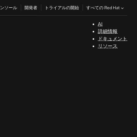
すべての Red Hat
ンソール
開発者
トライアルの開始
AI
サ
詳細情報
ポ
ドキュメント
ー
リソース
ト
コ
ン
ソ
ー
ル
開
発
者