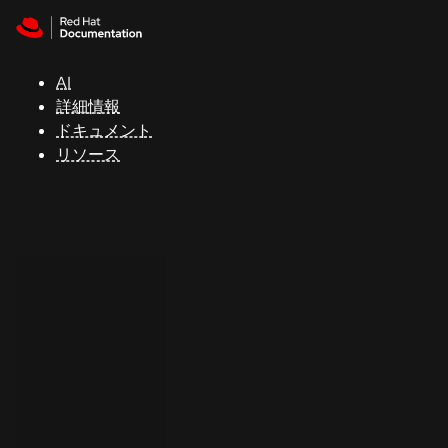
Skip to navigation
Skip to content
サ
ポ
ー
AI
ト
詳細情報
ドキュメント
リソース
コ
ン
ソ
ー
ル
開
発
者
ト
ラ