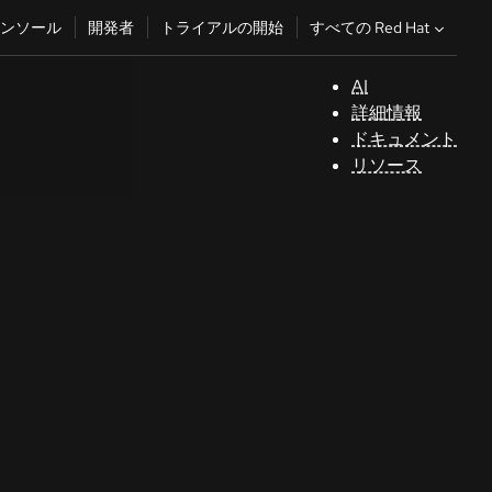
すべての Red Hat
ンソール
開発者
トライアルの開始
AI
サ
詳細情報
ポ
ドキュメント
ー
リソース
ト
コ
ン
ソ
ー
ル
開
発
者