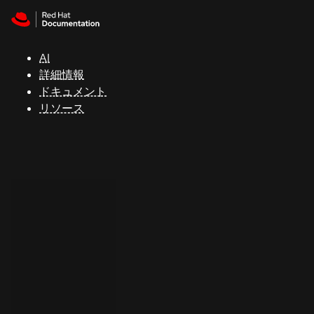
Skip to navigation
Skip to content
サ
ポ
ー
AI
ト
詳細情報
ドキュメント
リソース
コ
ン
ソ
ー
ル
開
発
者
ト
ラ