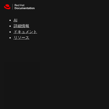
Skip to navigation
Skip to content
サ
ポ
ー
AI
ト
詳細情報
ドキュメント
リソース
コ
ン
ソ
ー
ル
開
発
者
ト
ラ