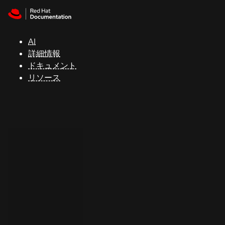
Skip to navigation
Skip to content
サ
ポ
ー
AI
ト
詳細情報
ドキュメント
リソース
コ
ン
ソ
ー
ル
開
発
者
ト
ラ