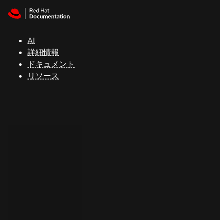
Skip to navigation
Skip to content
サ
ポ
ー
AI
ト
詳細情報
ドキュメント
リソース
コ
ン
ソ
ー
ル
開
発
者
ト
ラ