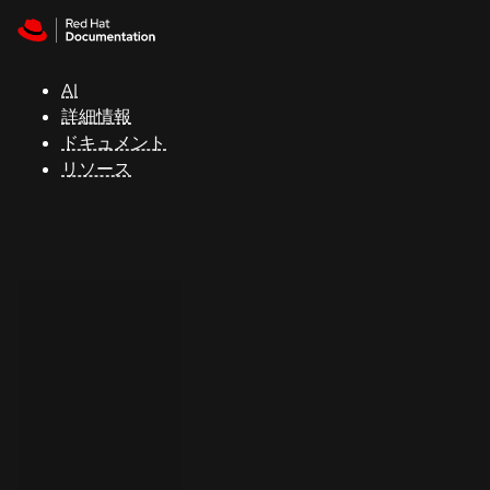
Skip to navigation
Skip to content
サ
ポ
ー
AI
ト
詳細情報
ドキュメント
リソース
コ
ン
ソ
ー
ル
開
発
者
ト
ラ