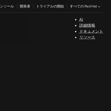
すべての Red Hat
ンソール
開発者
トライアルの開始
AI
サ
詳細情報
ポ
ドキュメント
ー
リソース
ト
コ
ン
ソ
ー
ル
開
発
者