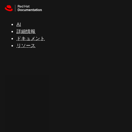
Skip to navigation
Skip to content
サ
ポ
ー
AI
ト
詳細情報
ドキュメント
リソース
コ
ン
ソ
ー
ル
開
発
者
ト
ラ