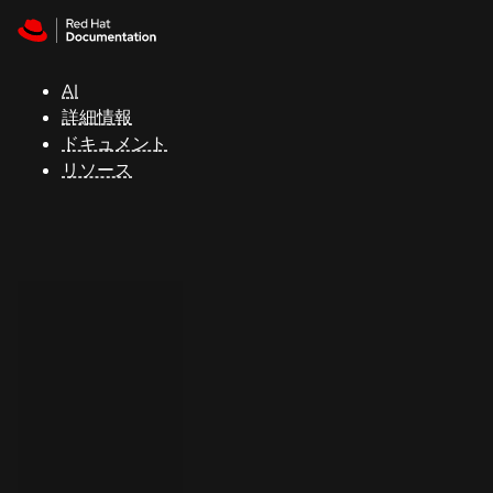
Skip to navigation
Skip to content
サ
ポ
ー
AI
ト
詳細情報
ドキュメント
リソース
コ
ン
ソ
ー
ル
開
発
者
ト
ラ