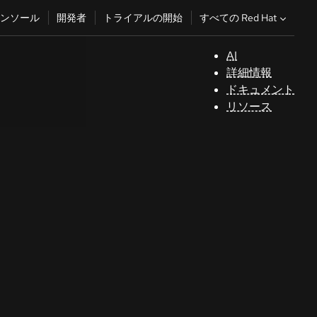
すべての Red Hat
ンソール
開発者
トライアルの開始
AI
サ
詳細情報
ポ
ドキュメント
ー
リソース
ト
コ
ン
ソ
ー
ル
開
発
者