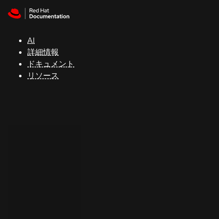
Skip to navigation
Skip to content
サ
ポ
ー
AI
ト
詳細情報
ドキュメント
リソース
コ
ン
ソ
ー
ル
開
発
者
ト
ラ