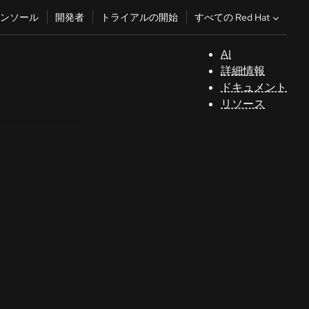
すべての Red Hat
ンソール
開発者
トライアルの開始
AI
サ
詳細情報
ポ
ドキュメント
ー
リソース
ト
コ
ン
ソ
ー
ル
開
発
者