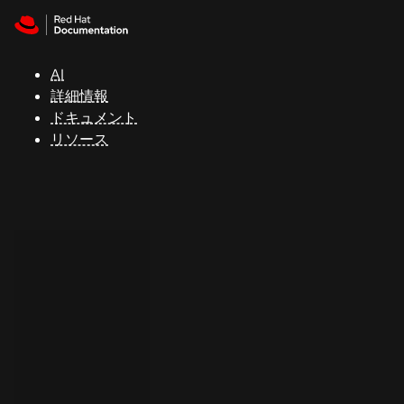
Skip to navigation
Skip to content
サ
ポ
ー
AI
ト
詳細情報
ドキュメント
リソース
コ
ン
ソ
ー
ル
開
発
者
ト
ラ