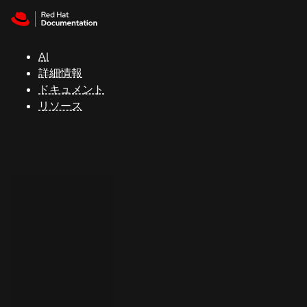
Skip to navigation
Skip to content
サ
ポ
ー
AI
ト
詳細情報
ドキュメント
リソース
コ
ン
ソ
ー
ル
開
発
者
ト
ラ