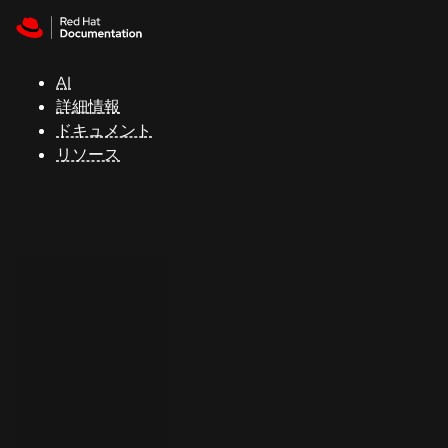
Skip to navigation
Skip to content
サ
ポ
ー
AI
ト
詳細情報
ドキュメント
リソース
コ
ン
ソ
ー
ル
開
発
者
ト
ラ