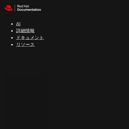
Skip to navigation
Skip to content
サ
ポ
ー
AI
ト
詳細情報
ドキュメント
リソース
コ
ン
ソ
ー
ル
開
発
者
ト
ラ