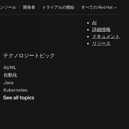
すべての Red Hat
ンソール
開発者
トライアルの開始
AI
サ
詳細情報
ポ
ドキュメント
ー
リソース
ト
テクノロジートピック
コ
AI/ML
ン
ソ
自動化
ー
Java
ル
Kubernetes
See all topics
開
発
者