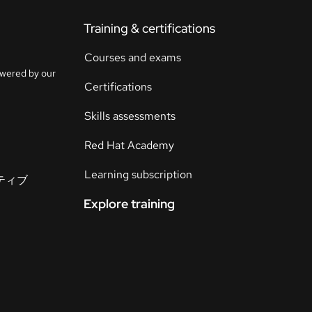
ト
Training & certifications
ラ
イ
Courses and exams
ア
owered by our
ル
Certifications
の
開
Skills assessments
始
Red Hat Academy
お
Learning subscription
イティブ
問
い
Explore training
合
わ
言
語
せ
の
選
択