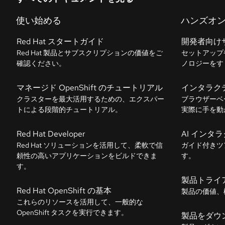
使い始める
ハンズオ
Red Hat スタートガイド
開発者向け
Red Hat 製品とサブスクリプションの価値をご
セットアップ
確認ください。
ノロジーをす
マネージド OpenShift のチュートリアル
インタラク
クラスターを最大活用するための、エクスパー
ブラウザーベ
トによる段階的チュートリアル。
実際に手を動
Red Hat Developer
AI インタ
Red Hat ソリューションを活用して、柔軟で信
ガイド付きツ
頼性の高いアプリケーションをビルドできま
す。
す。
製品トライ
Red Hat OpenShift の基本
製品の価値、
これらのリソースを活用して、一般的な
OpenShift タスクを実行できます。
製品をダウ