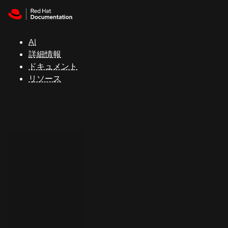
Skip to navigation
Skip to content
サ
ポ
ー
AI
ト
詳細情報
ドキュメント
リソース
コ
ン
ソ
ー
ル
開
発
者
ト
ラ