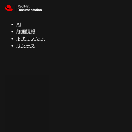
Skip to navigation
Skip to content
サ
ポ
ー
AI
ト
詳細情報
ドキュメント
リソース
コ
ン
ソ
ー
ル
開
発
者
ト
ラ