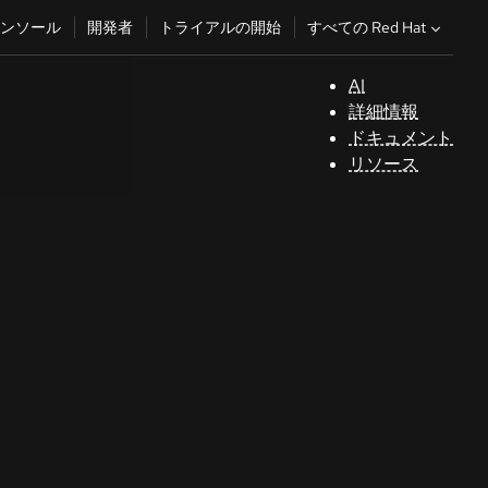
すべての Red Hat
ンソール
開発者
トライアルの開始
AI
サ
詳細情報
ポ
ドキュメント
ー
リソース
ト
コ
ン
ソ
ー
ル
開
発
者