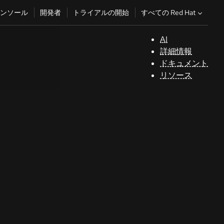
すべての Red Hat
ンソール
開発者
トライアルの開始
AI
サ
詳細情報
ポ
ドキュメント
ー
リソース
ト
コ
ン
ソ
ー
ル
開
発
者