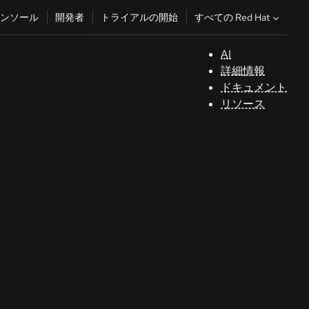
すべての Red Hat
ンソール
開発者
トライアルの開始
AI
サ
詳細情報
ポ
ドキュメント
ー
リソース
ト
コ
ン
ソ
ー
ル
開
発
者