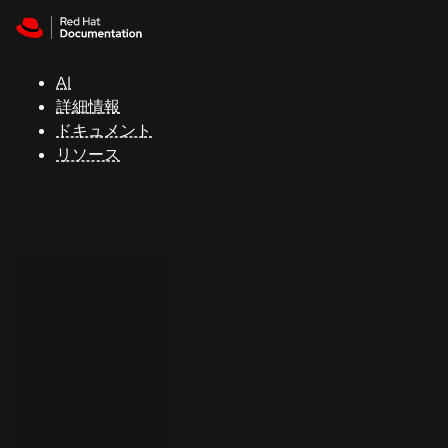
Skip to navigation
Skip to content
サ
ポ
ー
AI
ト
詳細情報
ドキュメント
リソース
コ
ン
ソ
ー
ル
開
発
者
ト
ラ