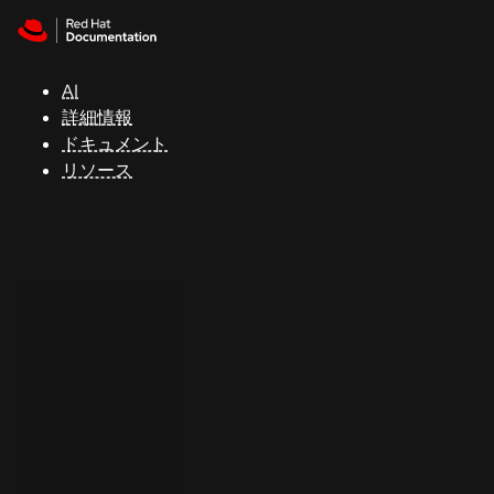
Skip to navigation
Skip to content
サ
ポ
ー
AI
ト
詳細情報
ドキュメント
リソース
コ
ン
ソ
ー
ル
開
発
者
ト
ラ