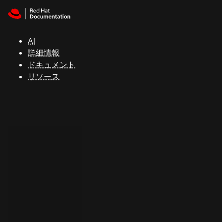
Skip to navigation
Skip to content
サ
ポ
ー
AI
ト
詳細情報
ドキュメント
リソース
コ
ン
ソ
ー
ル
開
発
者
ト
ラ