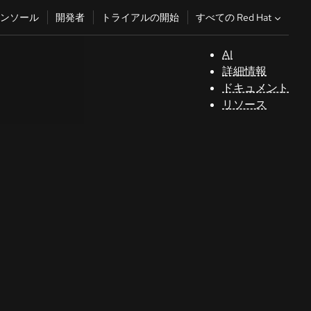
すべての Red Hat
ンソール
開発者
トライアルの開始
AI
サ
詳細情報
ポ
ドキュメント
ー
リソース
ト
コ
ン
ソ
ー
ル
開
発
者