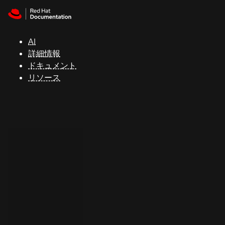
Skip to navigation
Skip to content
サ
ポ
ー
AI
ト
詳細情報
ドキュメント
リソース
コ
ン
ソ
ー
ル
開
発
者
ト
ラ