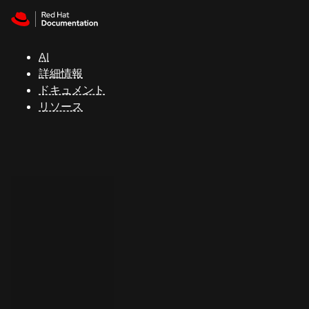
Skip to navigation
Skip to content
サ
ポ
ー
AI
ト
詳細情報
ドキュメント
リソース
コ
ン
ソ
ー
ル
開
発
者
ト
ラ