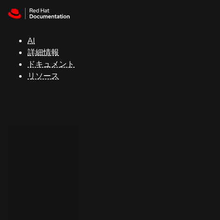
Skip to navigation
Skip to content
サ
ポ
ー
AI
ト
詳細情報
ドキュメント
リソース
コ
ン
ソ
ー
ル
開
発
者
ト
ラ