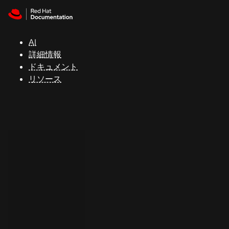
Skip to navigation
Skip to content
サ
ポ
ー
AI
ト
詳細情報
ドキュメント
リソース
コ
ン
ソ
ー
ル
開
発
者
ト
ラ