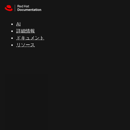
Skip to navigation
Skip to content
サ
ポ
ー
AI
ト
詳細情報
ドキュメント
リソース
コ
ン
ソ
ー
ル
開
発
者
ト
ラ