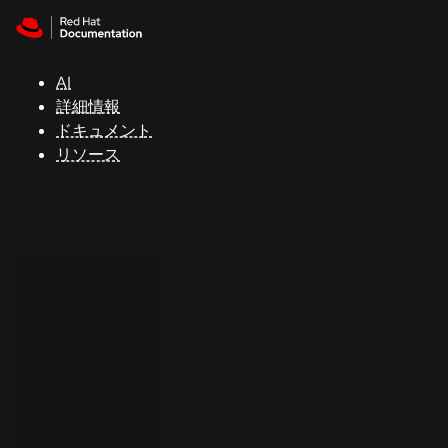
Skip to navigation
Skip to content
サ
ポ
ー
AI
ト
詳細情報
ドキュメント
リソース
コ
ン
ソ
ー
ル
開
発
者
ト
ラ